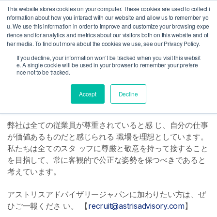
This website stores cookies on your computer. These cookies are used to collect i
MENU
nformation about how you interact with our website and allow us to remember yo
u. We use this information in order to improve and customize your browsing expe
rience and for analytics and metrics about our visitors both on this website and ot
her media. To find out more about the cookies we use, see our Privacy Policy.
採用情報
If you decline, your information won’t be tracked when you visit this websit
e. A single cookie will be used in your browser to remember your prefere
nce not to be tracked.
私たちは、従業員とクライアントの間のパートナーシップ
Accept
Decline
として機能します。
弊社は全ての従業員が尊重されていると感 じ、自分の仕事
が価値あるものだと感じられる 職場を理想としています。
私たちは全てのスタ ッフに尊厳と敬意を持って接すること
を目指して、常に客観的で公正な姿勢を保つべきであると
考えています。
アストリスアドバイザリージャパンに加わりたい方は、ぜ
ひご一報くださ い。 【
recruit@astrisadvisory.com
】