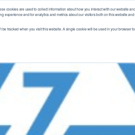
ese cookies are used to collect information about how you interact with our website an
会社情報
当社の事業
コーポレートリサーチ
g experience and for analytics and metrics about our visitors both on this website and
’t be tracked when you visit this website. A single cookie will be used in your browser 