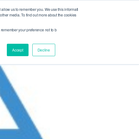
d allow us to remember you. We use this informati
お問い合わせ
JA
 other media. To find out more about the cookies
to remember your preference not to b
Accept
Decline