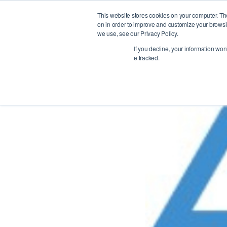
This website stores cookies on your computer. Th
on in order to improve and customize your browsin
we use, see our Privacy Policy.
If you decline, your information won
e tracked.